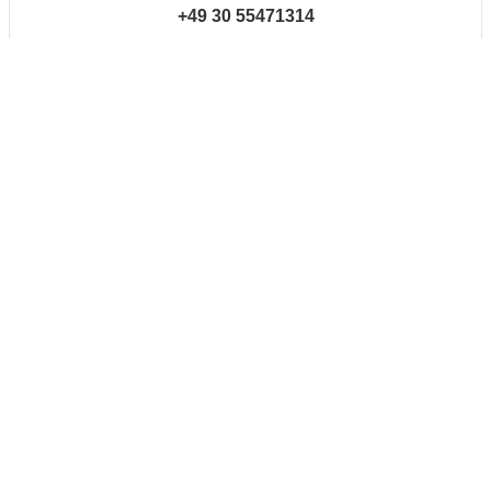
+49 30 55471314
EMAIL
INFO@STEINER-RAG.DE